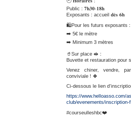
🕘 𝐇𝐨𝐫𝐚𝐢𝐫𝐞𝐬 :
Public : 𝟕𝐡𝟑𝟎-𝟏𝟖𝐡
Exposants : accueil 𝐝𝐞̀𝐬 𝟔𝐡
🛍️Pour les futurs exposants :
➡️ 5€ le mètre
➡️ Minimum 3 mètres
🥤Sur place 🥪 :
Buvette et restauration pour s
Venez chiner, vendre, par
conviviale ! 🍀
Ci-dessous le lien d’inscriptio
https://www.helloasso.com/as
club/evenements/inscription-
#courseulleshbc❤️