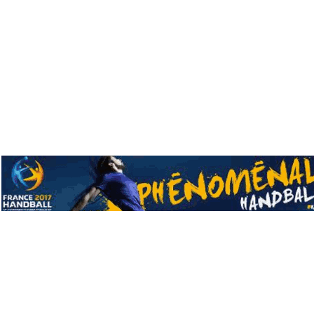
Mentions l&eacutegales ©