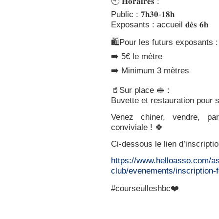
🕘 𝐇𝐨𝐫𝐚𝐢𝐫𝐞𝐬 :
Public : 𝟕𝐡𝟑𝟎-𝟏𝟖𝐡
Exposants : accueil 𝐝𝐞̀𝐬 𝟔𝐡
🛍️Pour les futurs exposants :
➡️ 5€ le mètre
➡️ Minimum 3 mètres
🥤Sur place 🥪 :
Buvette et restauration pour s
Venez chiner, vendre, par
conviviale ! 🍀
Ci-dessous le lien d’inscriptio
https://www.helloasso.com/as
club/evenements/inscription-
#courseulleshbc❤️