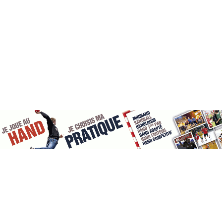
Mentions l&eacutegales ©