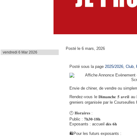
Dernière mise à jour
Posté le 6 mars, 2026
vendredi 6 Mar 2026
Foire aux Greniers
Posté sous la page
2025/2026
,
Club
,
Envie de chiner, de vendre ou simpl
Rendez-vous le 𝐃𝐢𝐦𝐚𝐧𝐜𝐡𝐞 𝟓 𝐚𝐯𝐫𝐢𝐥 au 𝐏𝐚
greniers organisée par le Courseulles 
🕘 𝐇𝐨𝐫𝐚𝐢𝐫𝐞𝐬 :
Public : 𝟕𝐡𝟑𝟎-𝟏𝟖𝐡
Exposants : accueil 𝐝𝐞̀𝐬 𝟔𝐡
🛍️Pour les futurs exposants :