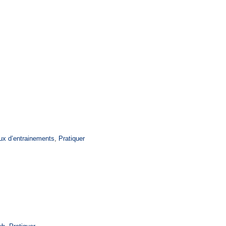
2026
025 – 2026
ux d’entrainements
,
Pratiquer
BC saison 2025-2026