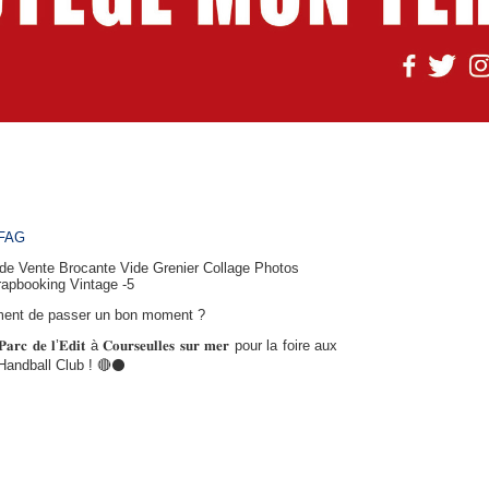
FAG
ement de passer un bon moment ?
𝐜 𝐝𝐞 𝐥’𝐄𝐝𝐢𝐭 à 𝐂𝐨𝐮𝐫𝐬𝐞𝐮𝐥𝐥𝐞𝐬 𝐬𝐮𝐫 𝐦𝐞𝐫 pour la foire aux
Handball Club ! 🔴⚫️