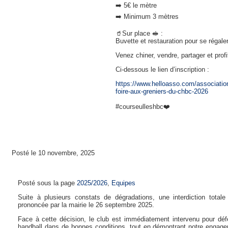
➡️ 5€ le mètre
➡️ Minimum 3 mètres
🥤Sur place 🥪 :
Buvette et restauration pour se régaler
Venez chiner, vendre, partager et profi
Ci-dessous le lien d’inscription :
https://www.helloasso.com/association
foire-aux-greniers-du-chbc-2026
#courseulleshbc❤️
Posté le 10 novembre, 2025
Charte d’utilisation de la colle
Posté sous la page
2025/2026
,
Equipes
Suite à plusieurs constats de dégradations, une interdiction totale
prononcée par la mairie le 26 septembre 2025.
Face à cette décision, le club est immédiatement intervenu pour déf
handball dans de bonnes conditions, tout en démontrant notre engage