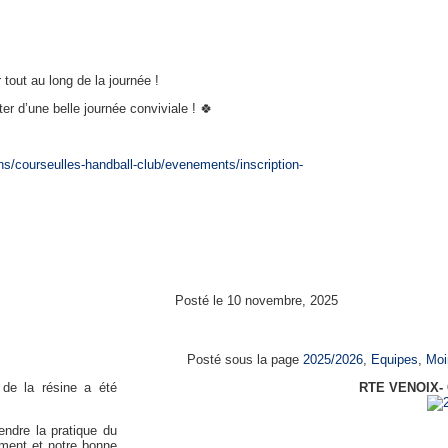
 tout au long de la journée !
ter d’une belle journée conviviale ! 🍀
s/courseulles-handball-club/evenements/inscription-
Posté le 10 novembre, 2025
Moins de 15 ans féminines 
Posté sous la page
2025/2026
,
Equipes
,
Moi
 de la résine a été
RTE VENOIX-
endre la pratique du
ment et notre bonne