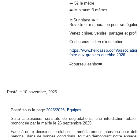
➡️ 5€ le mètre
➡️ Minimum 3 mètres
🥤Sur place 🥪 :
Buvette et restauration pour se régaler
Venez chiner, vendre, partager et profi
Ci-dessous le lien d’inscription :
https://www.helloasso.com/association
foire-aux-greniers-du-chbc-2026
#courseulleshbc❤️
Posté le 10 novembre, 2025
Charte d’utilisation de la colle
Posté sous la page
2025/2026
,
Equipes
Suite à plusieurs constats de dégradations, une interdiction totale
prononcée par la mairie le 26 septembre 2025.
Face à cette décision, le club est immédiatement intervenu pour déf
handball dans de bonnes conditions, tout en démontrant notre engage