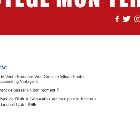
FAG
ement de passer un bon moment ?
𝐜 𝐝𝐞 𝐥’𝐄𝐝𝐢𝐭 à 𝐂𝐨𝐮𝐫𝐬𝐞𝐮𝐥𝐥𝐞𝐬 𝐬𝐮𝐫 𝐦𝐞𝐫 pour la foire aux
Handball Club ! 🔴⚫️