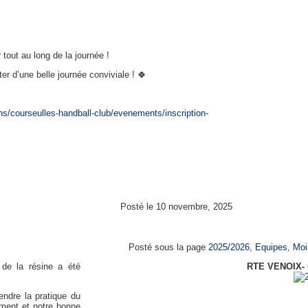
 tout au long de la journée !
ter d’une belle journée conviviale ! 🍀
s/courseulles-handball-club/evenements/inscription-
Posté le 10 novembre, 2025
Moins de 15 ans féminines 
Posté sous la page
2025/2026
,
Equipes
,
Moi
 de la résine a été
RTE VENOIX-
endre la pratique du
ment et notre bonne