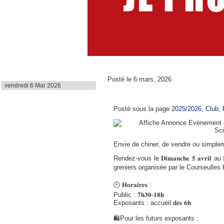
Dernière mise à jour
Posté le 6 mars, 2026
vendredi 6 Mar 2026
Foire aux Greniers
Posté sous la page
2025/2026
,
Club
,
Envie de chiner, de vendre ou simpl
Rendez-vous le 𝐃𝐢𝐦𝐚𝐧𝐜𝐡𝐞 𝟓 𝐚𝐯𝐫𝐢𝐥 au 𝐏𝐚
greniers organisée par le Courseulles 
🕘 𝐇𝐨𝐫𝐚𝐢𝐫𝐞𝐬 :
Public : 𝟕𝐡𝟑𝟎-𝟏𝟖𝐡
Exposants : accueil 𝐝𝐞̀𝐬 𝟔𝐡
🛍️Pour les futurs exposants :