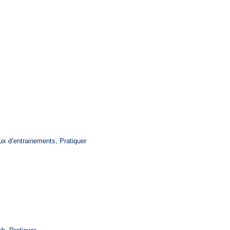
2026
025 – 2026
ux d’entrainements
,
Pratiquer
BC saison 2025-2026