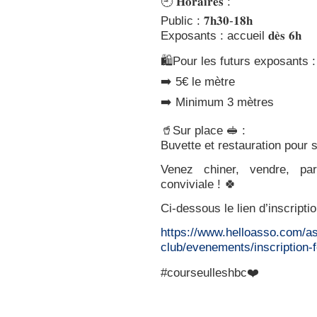
🕘 𝐇𝐨𝐫𝐚𝐢𝐫𝐞𝐬 :
Public : 𝟕𝐡𝟑𝟎-𝟏𝟖𝐡
Exposants : accueil 𝐝𝐞̀𝐬 𝟔𝐡
🛍️Pour les futurs exposants :
➡️ 5€ le mètre
➡️ Minimum 3 mètres
🥤Sur place 🥪 :
Buvette et restauration pour s
Venez chiner, vendre, par
conviviale ! 🍀
Ci-dessous le lien d’inscriptio
https://www.helloasso.com/as
club/evenements/inscription-
#courseulleshbc❤️