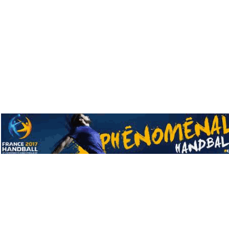
Mentions l&eacutegales ©